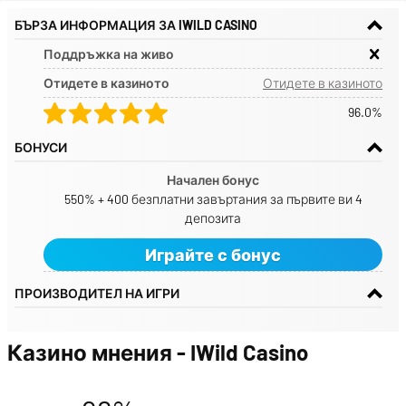
БЪРЗА ИНФОРМАЦИЯ ЗА IWILD CASINO
Поддръжка на живо
Отидете в казиното
Отидете в казиното
96.0%
БОНУСИ
Начален бонус
550% + 400 безплатни завъртания за първите ви 4
депозита
Играйте с бонус
ПРОИЗВОДИТЕЛ НА ИГРИ
Казино мнения - IWild Casino