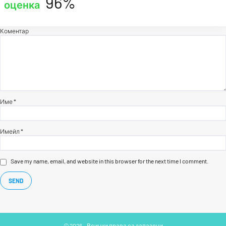
96%
оценка
Коментар
Име
*
Имейл
*
Save my name, email, and website in this browser for the next time I comment.
© 2026 - Всички права са запазени