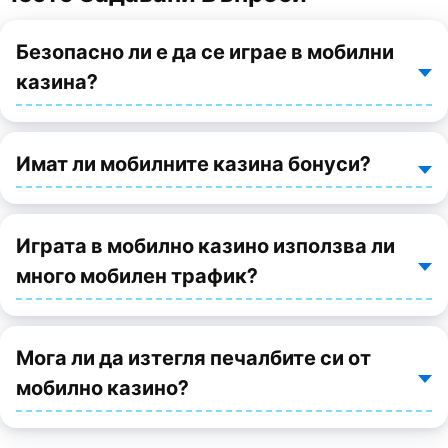
Безопасно ли е да се играе в мобилни
казина?
Имат ли мобилните казина бонуси?
Играта в мобилно казино използва ли
много мобилен трафик?
Мога ли да изтегля печалбите си от
мобилно казино?