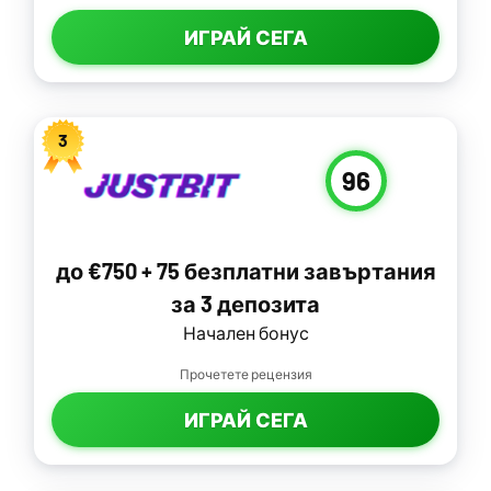
ИГРАЙ СЕГА
3
96
до €750 + 75 безплатни завъртания
за 3 депозита
Начален бонус
Прочетете рецензия
ИГРАЙ СЕГА