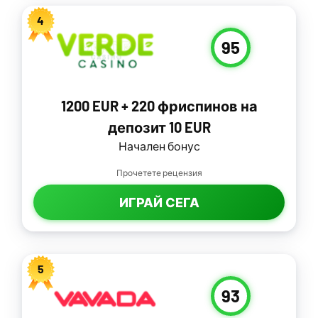
4
95
1200 EUR + 220 фриспинов на
депозит 10 EUR
Начален бонус
Прочетете рецензия
ИГРАЙ СЕГА
5
93