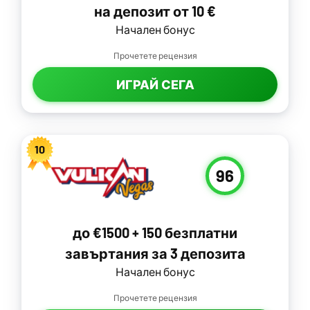
на депозит от 10 €
Начален бонус
Прочетете рецензия
ИГРАЙ СЕГА
10
96
до €1500 + 150 безплатни
завъртания за 3 депозита
Начален бонус
Прочетете рецензия