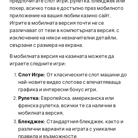
предпочитате слот игри, рулетка, блекджек или
покер, всичко това е достъпно през мобилното
приложение на вашия любим казино сайт.
Игрите в мобилната версия почти не се
различават от тези в компютърната версия, с
изключение на някои незначителни детайли,
свързани с размера на екрана.
В мобилната версия на казината можете да
играете следните игри:
Слот Игри:
От класическите слот машини до
най-новите видео слотове с впечатляваща
графика и интересни бонус игри.
Рулетка:
Европейска, американска или
френска рулетка, всички те са налични в
мобилната версия.
Блекджек:
Стандартния блекджек, както и
различни варианти на играта с уникални
правила и възможности.