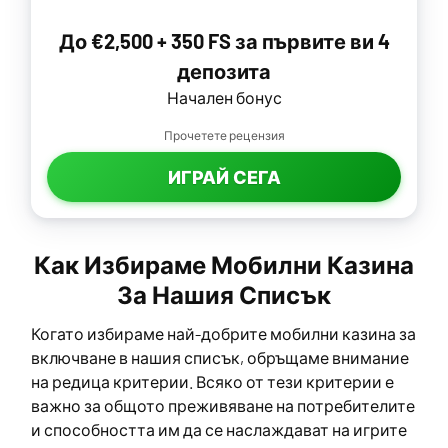
До €2,500 + 350 FS за първите ви 4
депозита
Начален бонус
Прочетете рецензия
ИГРАЙ СЕГА
Как Избираме Мобилни Казина
За Нашия Списък
Когато избираме най-добрите мобилни казина за
включване в нашия списък, обръщаме внимание
на редица критерии. Всяко от тези критерии е
важно за общото преживяване на потребителите
и способността им да се наслаждават на игрите