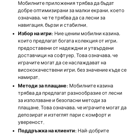
Мобилните приложения трябва да бъдат
добре оптимизирани за малки екрани, което
означава, че те трябва да са лесни за
навигация, бързи и стабилни.
Избор на игри:
Ние ценим мобилни казина,
които предлагат богата колекция от игри,
предоставени от надеждни и утвърдени
доставчици на софтуер. Това означава, че
играчите могат да се наслаждават на
висококачествени игри, без значение къде се
намират.
Методи за плащане:
Мобилните казина
трябва да предлагат разнообразие от лесни
за използване и безопасни методи за
плащане. Това означава, че играчите могат да
депозират и изтеглят пари с комфорт и
увереност.
Поддръжка на клиенти:
Най-добрите