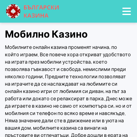
Преминете
към
съдържанието
Мобилно Казино
Мобилните онлайн казина променят начина, по
който играем. Все повече хора откриват удобството
на играта през мобилни устройства, което
позволява гъвкавост и свобода, немислими преди
няколко години. Предните технологии позволяват
на играчите да се наслаждават на любимите си
онлайн казино игри от любимия си диван, на път за
работа или докато се релаксират в парка. Днес може
да играете в казино не само от компютъра си, но и от
мобилния си телефон по всяко време и навсякъде.
Няма значение дали сте в движение или в уюта на
вашия дом, мобилните казина са винаги на
пръстовите ви отпечатъци. Добре дошли в ерата на