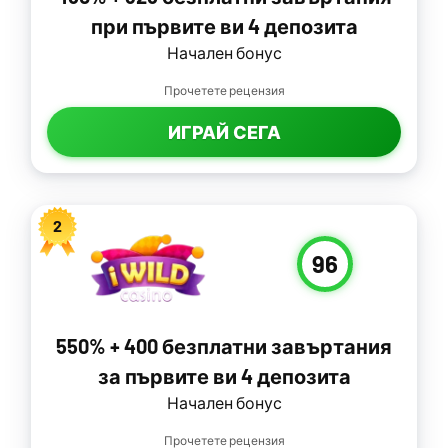
при първите ви 4 депозита
Начален бонус
Прочетете рецензия
ИГРАЙ СЕГА
2
96
550% + 400 безплатни завъртания
за първите ви 4 депозита
Начален бонус
Прочетете рецензия