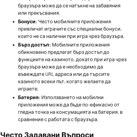
браузъра може да се натъкне на забавяния
или прекъсвания.
Бонуси:
Често мобилните приложения
привличат играчите със специални бонуси,
които не са налични при игра чрез браузъра.
Бърз достъп:
Мобилните приложения
обикновено предлагат бърз достъп до
функциите на казиното, докато при игра чрез
браузъра може да е необходимо да
въвеждате URL адреса или да търсите
казиното всеки път, когато желаете да
играете.
Батерия:
Използването на мобилни
приложения може да бъде по-ефикасно от
гледна точка на консумацията на батерия, в
сравнение с работата с браузъра.
Често Задавани Въпроси