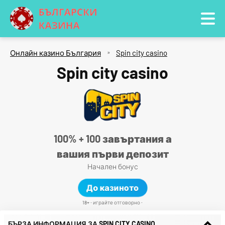
Преминете
към
съдържанието
Онлайн казино България
»
Spin city casino
Spin city casino
100% + 100 завъртания а
вашия първи депозит
Начален бонус
До казиното
18+ ∙ играйте отговорно ∙
БЪРЗА ИНФОРМАЦИЯ ЗА SPIN CITY CASINO