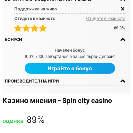
Поддръжка на живо
Отидете в казиното
Отидете в казиното
89.0%
БОНУСИ
Начален бонус
100% + 100 завъртания а вашия първи депозит
Играйте с бонус
ПРОИЗВОДИТЕЛ НА ИГРИ
Казино мнения - Spin city casino
89%
оценка