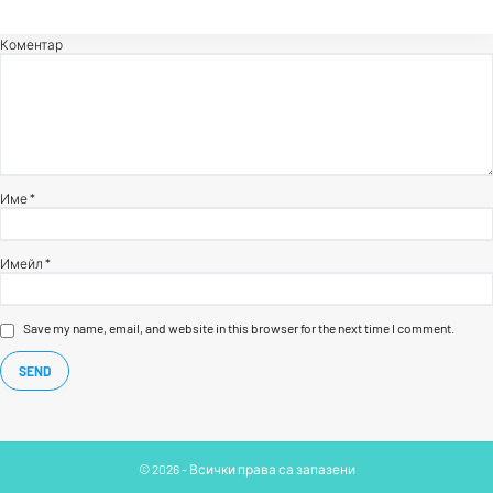
Коментар
Име
*
Имейл
*
Save my name, email, and website in this browser for the next time I comment.
© 2026 - Всички права са запазени